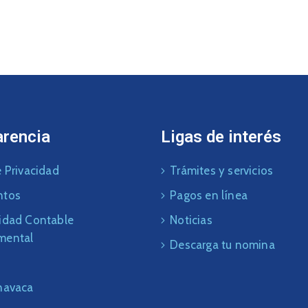
arencia
Ligas de interés
 Privacidad
Trámites y servicios
ntos
Pagos en línea
idad Contable
Noticias
mental
Descarga tu nomina
navaca