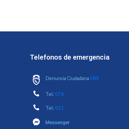
Telefonos de emergencia
Denuncia Ciudadana
089
Tel:
074
Tel:
911
Messenger