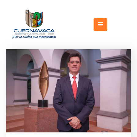
Inicio
Gobierno
Turismo
Trámites
y
Servicios
Licitaciones
Transparencia
Directorio