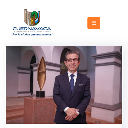
Inicio
Gobierno
Turismo
Trámites
y
Servicios
Licitaciones
Transparencia
Directorio