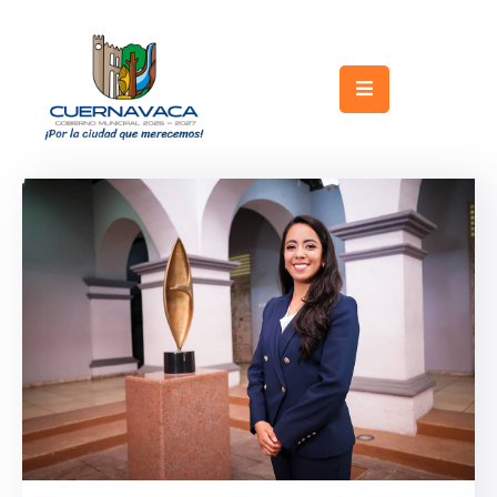
Inicio
Gobierno
Turismo
Trámites
y
Servicios
Licitaciones
Transparencia
Directorio