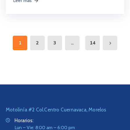
Leer más
...
1
2
3
14
Motolinía #2 Col.Centro Cuernavaca, Morelos
Horarios:
Lun – Vie: 8:00 am – 6:00 pm