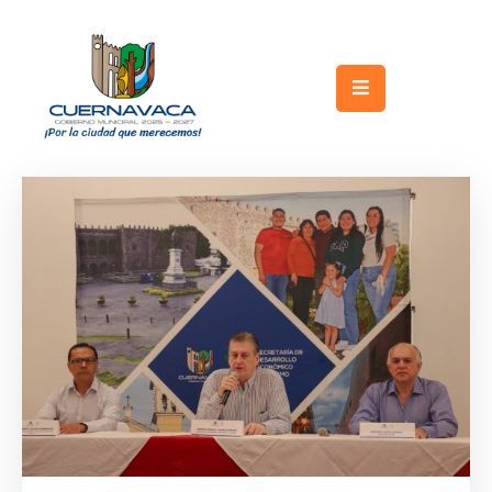
Inicio
Gobierno
Turismo
Trámites
y
Servicios
Licitaciones
Transparencia
Directorio