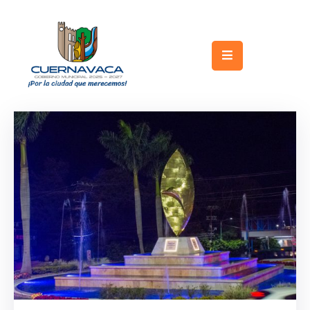
Inicio
Gobierno
Turismo
Trámites
y
Servicios
Licitaciones
Transparencia
Directorio