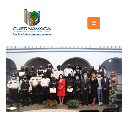
Inicio
Gobierno
Turismo
Trámites
y
Servicios
Licitaciones
Transparencia
Directorio