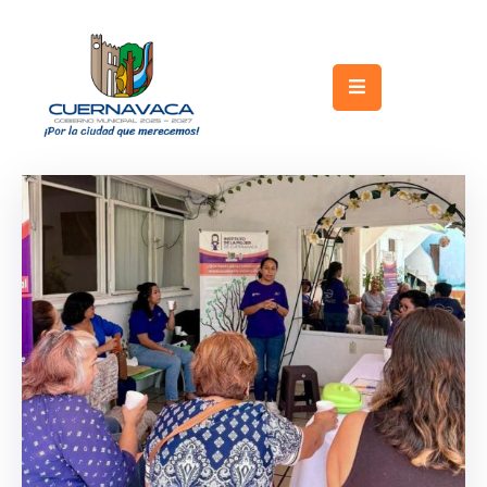
Inicio
Gobierno
Turismo
Trámites
y
Servicios
Licitaciones
Transparencia
Directorio