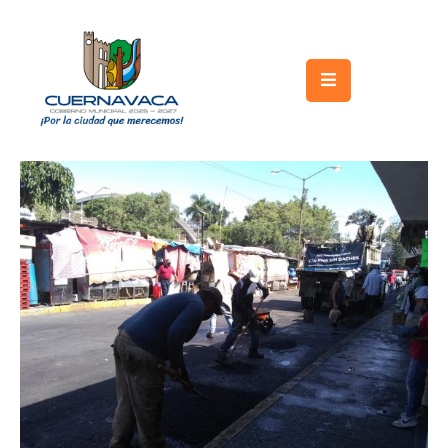
Inicio
Gobierno
Turismo
Trámites
y
Servicios
Licitaciones
Transparencia
Directorio