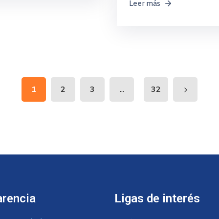
Leer más
...
1
2
3
32
arencia
Ligas de interés