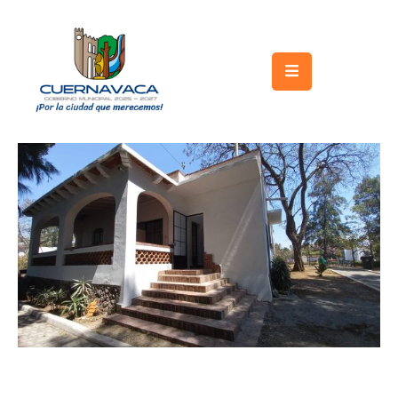
Inicio
Gobierno
Turismo
Trámites
y
Servicios
Licitaciones
Transparencia
Directorio