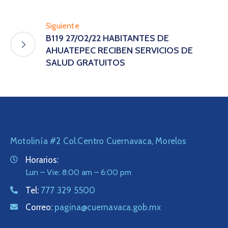
Siguiente
B119 27/02/22 HABITANTES DE
AHUATEPEC RECIBEN SERVICIOS DE
SALUD GRATUITOS
Motolinía #2 Col.Centro Cuernavaca, Morelos
Horarios:
Lun – Vie: 8:00 am – 6:00 pm
Tel:
777 329 5500
Correo:
pagina@cuernavaca.gob.mx