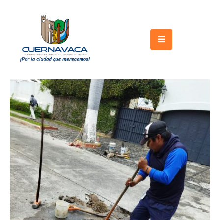
Inicio
Gobierno
Turismo
Trámites
y
Servicios
Licitaciones
Transparencia
Directorio