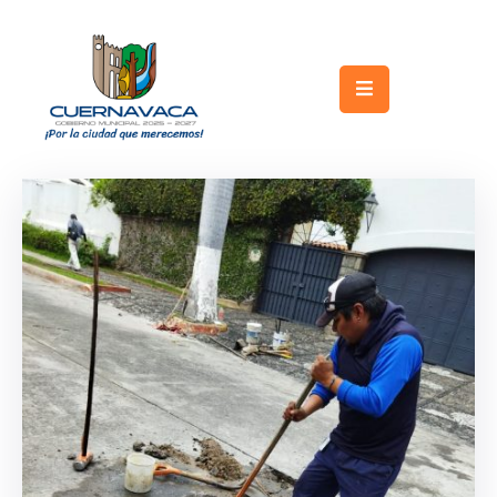
Inicio
Gobierno
Turismo
Trámites
y
Servicios
Licitaciones
Transparencia
Directorio