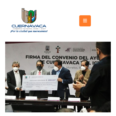
Inicio
Gobierno
Turismo
Trámites
y
Servicios
Licitaciones
Transparencia
Directorio