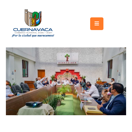
Inicio
Gobierno
Turismo
Trámites
y
Servicios
Licitaciones
Transparencia
Directorio