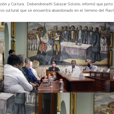
ción y Cultura, Debendrenath Salazar Solorio, informó que junt
rvo cultural que se encuentra abandonado en el terreno del Rastr