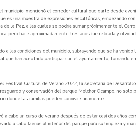
e el municipio, mencionó el corredor cultural que parte desde ave
ue es una muestra de expresiones escultóricas, empezando con 
 de la Paz, a las cuales se podría sumar próximamente el Carro 
aca, pero hace aproximadamente tres años fue retirada y olvidad
do a las condiciones del municipio, subrayando que se ha venido
ocal que han aceptado participar con el ayuntamiento, tomando en 
e el Festival Cultural de Verano 2022, la secretaria de Desarroll
 resguardo y conservación del parque Melchor Ocampo, no solo po
acio donde las familias pueden convivir sanamente.
evó a cabo un curso de verano después de estar casi dos años cer
llevado a cabo faenas al interior del parque para su limpieza y ma