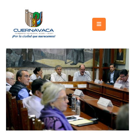
Inicio
Gobierno
Turismo
Trámites
y
Servicios
Licitaciones
Transparencia
Directorio