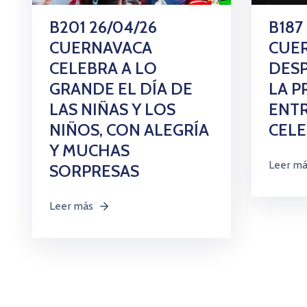
B201 26/04/26
B187
CUERNAVACA
CUE
CELEBRA A LO
DESP
GRANDE EL DÍA DE
LA P
LAS NIÑAS Y LOS
ENTR
NIÑOS, CON ALEGRÍA
CEL
Y MUCHAS
Leer m
SORPRESAS
Leer más