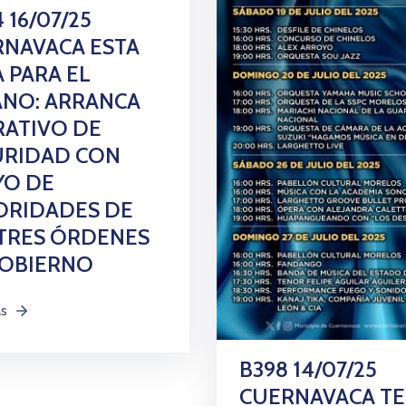
 16/07/25
NAVACA ESTA
A PARA EL
ANO: ARRANCA
ATIVO DE
URIDAD CON
YO DE
ORIDADES DE
TRES ÓRDENES
GOBIERNO
ás
B398 14/07/25
CUERNAVACA TE