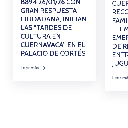
B894 26/01/26 CON
CUE
GRAN RESPUESTA
REC
CIUDADANA, INICIAN
FAMI
LAS “TARDES DE
ELE
CULTURA EN
EMER
CUERNAVACA” EN EL
DE R
PALACIO DE CORTÉS
ENT
JUG
Leer más
Leer m