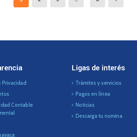
arencia
Ligas de interés
 Privacidad
Trámites y servicios
ntos
Pagos en línea
idad Contable
Noticias
mental
Descarga tu nomina
navaca