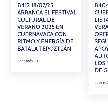
B412 18/07/25
B404
ARRANCA EL FESTIVAL
CUER
CULTURAL DE
LIST
VERANO 2025 EN
VER
CUERNAVACA CON
OPER
RITMO Y ENERGÍA DE
SEG
BATALA TEPOZTLÁN
APO
AUT
Leer más
LOS 
DE 
Leer m