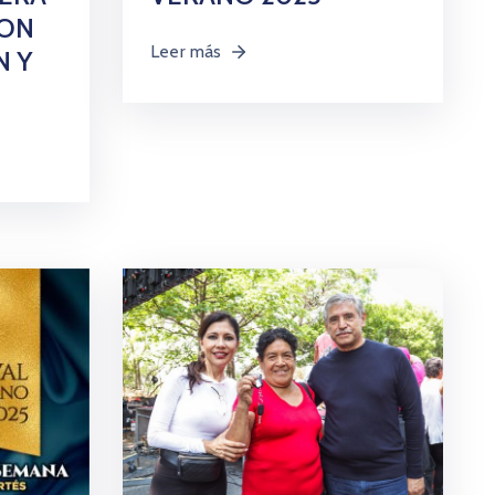
CON
Leer más
N Y