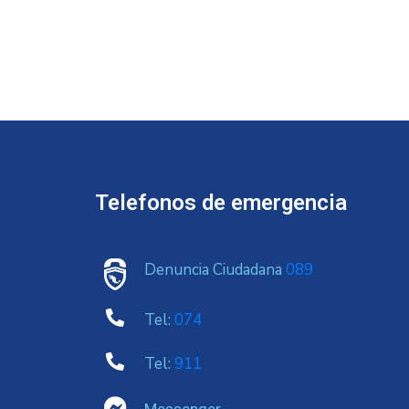
Telefonos de emergencia
Denuncia Ciudadana
089
Tel:
074
Tel:
911