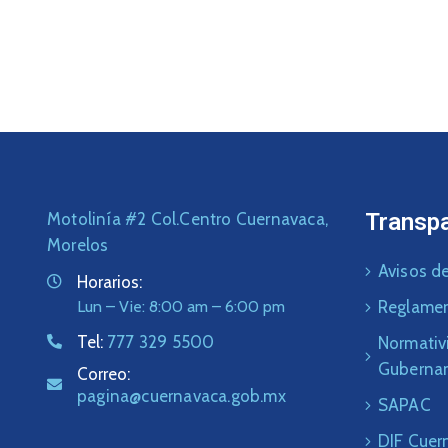
Transp
Motolinía #2 Col.Centro Cuernavaca,
Morelos
Avisos de
Horarios:
Lun – Vie: 8:00 am – 6:00 pm
Reglame
Tel:
777 329 5500
Normativ
Guberna
Correo:
pagina@cuernavaca.gob.mx
SAPAC
DIF Cuer