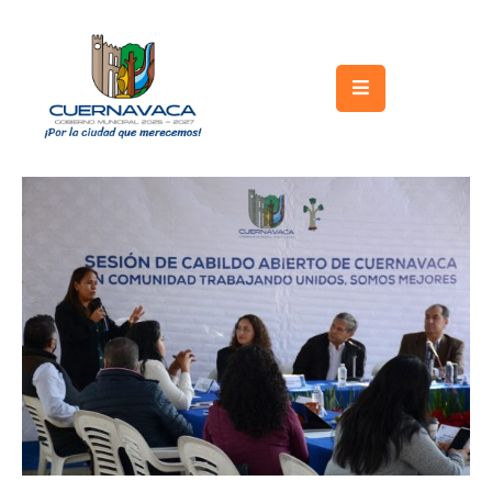
Inicio
Gobierno
Turismo
Trámites
y
Servicios
Licitaciones
Transparencia
Directorio