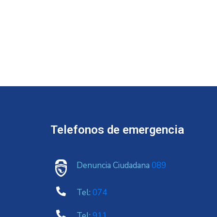
Telefonos de emergencia
Denuncia Ciudadana
089
Tel:
074
Tel:
911