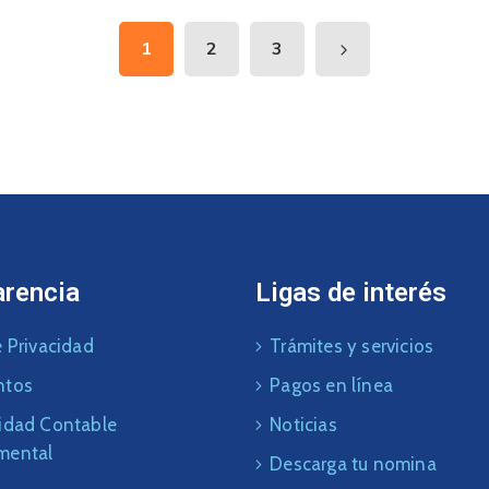
1
2
3
arencia
Ligas de interés
 Privacidad
Trámites y servicios
ntos
Pagos en línea
idad Contable
Noticias
mental
Descarga tu nomina