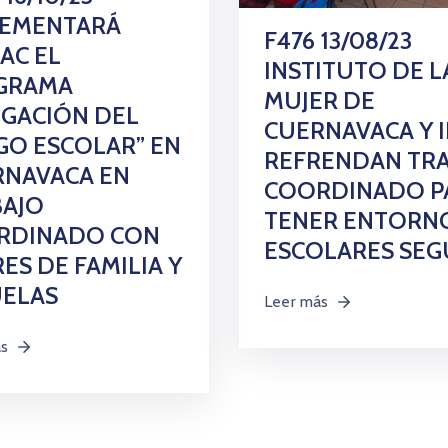
LEMENTARÁ
F476 13/08/23
AC EL
INSTITUTO DE L
GRAMA
MUJER DE
IGACIÓN DEL
CUERNAVACA Y 
GO ESCOLAR” EN
REFRENDAN TR
RNAVACA EN
COORDINADO P
BAJO
TENER ENTORN
RDINADO CON
ESCOLARES SE
ES DE FAMILIA Y
UELAS
Leer más
ás