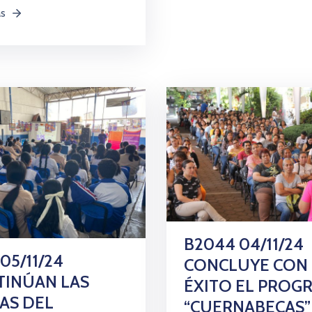
ás
B2044 04/11/24
 05/11/24
CONCLUYE CON
TINÚAN LAS
ÉXITO EL PROG
TAS DEL
“CUERNABECAS”