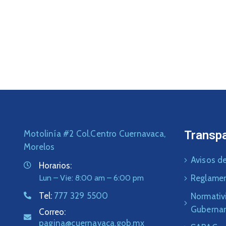
Transp
Motolinía #2 Col.Centro Cuernavaca,
Morelos
Avisos de
Horarios:
Lun – Vie: 8:00 am – 6:00 pm
Reglame
Tel:
777 329 5500
Normativ
Guberna
Correo:
pagina@cuernavaca.gob.mx