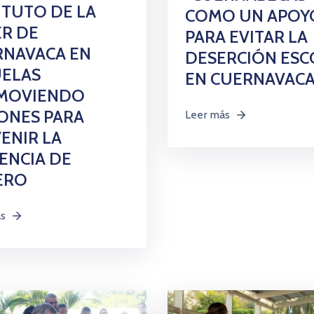
ITUTO DE LA
COMO UN APOY
R DE
PARA EVITAR LA
RNAVACA EN
DESERCIÓN ESC
UELAS
EN CUERNAVAC
MOVIENDO
ONES PARA
Leer más
ENIR LA
ENCIA DE
ERO
ás