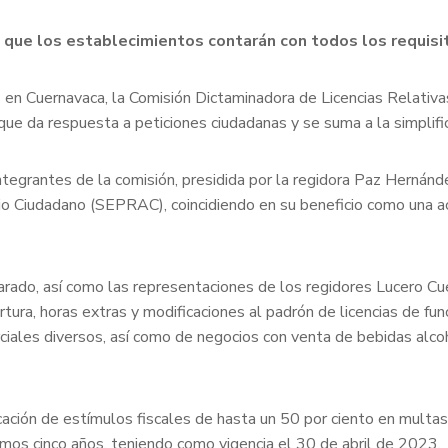
o que los establecimientos contarán con todos los requisi
jos en Cuernavaca, la Comisión Dictaminadora de Licencias Relati
 que da respuesta a peticiones ciudadanas y se suma a la simplifi
 integrantes de la comisión, presidida por la regidora Paz Herná
lio Ciudadano (SEPRAC), coincidiendo en su beneficio como una ac
varado, así como las representaciones de los regidores Lucero 
ertura, horas extras y modificaciones al padrón de licencias de f
iales diversos, así como de negocios con venta de bebidas alco
cación de estímulos fiscales de hasta un 50 por ciento en multa
imos cinco años, teniendo como vigencia el 30 de abril de 2023.