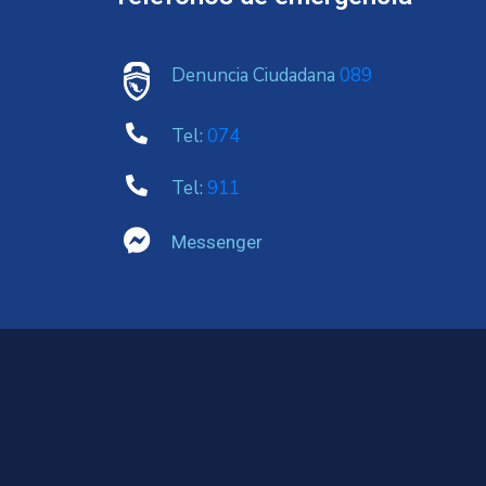
Denuncia Ciudadana
089
Tel:
074
Tel:
911
Messenger