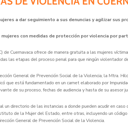
MAS DE VIOLENCIA EN CUER
ujeres a dar seguimiento a sus denuncias y agilizar sus p
mujeres con medidas de protección por violencia por part
 de Cuernavaca ofrece de manera gratuita a las mujeres víctimas
das las etapas del proceso penal para que ningún violentador 
ción General de Prevención Social de la Violencia, la Mtra. Hil
xplicó que está fundamentado en un carnet elaborado por Impunida
evante de su proceso, fechas de audiencia y hasta de su asesor ju
nal un directorio de las instancias a donde pueden acudir en cas
nstituto de la Mujer del Estado, entre otras, incluyendo un códi
rección General de Prevención Social de la Violencia.