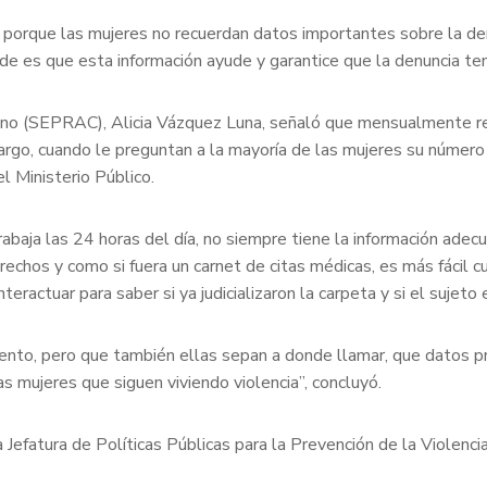
orque las mujeres no recuerdan datos importantes sobre la den
e es que esta información ayude y garantice que la denuncia tend
adano (SEPRAC), Alicia Vázquez Luna, señaló que mensualmente 
bargo, cuando le preguntan a la mayoría de las mujeres su número 
 Ministerio Público.
 trabaja las 24 horas del día, no siempre tiene la información ade
rechos y como si fuera un carnet de citas médicas, es más fácil 
interactuar para saber si ya judicializaron la carpeta y si el suje
iento, pero que también ellas sepan a donde llamar, que datos pr
as mujeres que siguen viviendo violencia”, concluyó.
la Jefatura de Políticas Públicas para la Prevención de la Viol