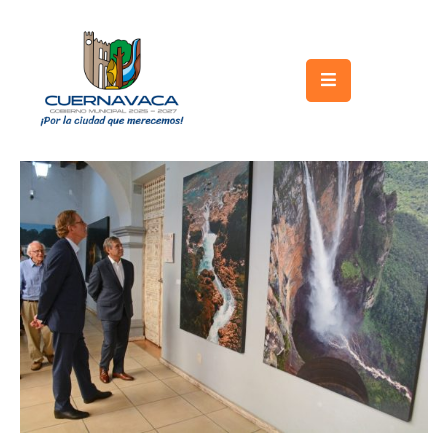
Inicio
Gobierno
Turismo
Trámites
y
Servicios
Licitaciones
Transparencia
Directorio