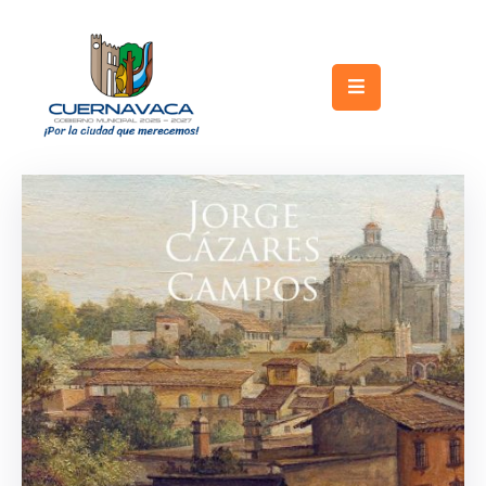
Inicio
Gobierno
Turismo
Trámites
y
Servicios
Licitaciones
Transparencia
Directorio