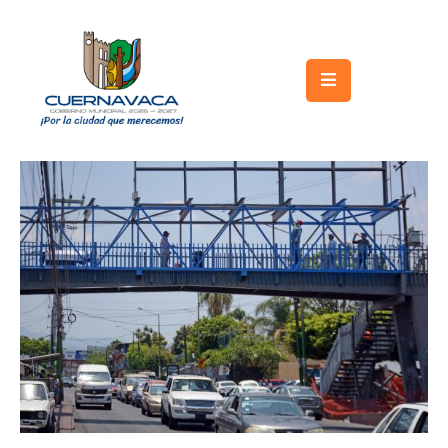
Inicio
Gobierno
Turismo
Trámites
y
Servicios
Licitaciones
Transparencia
Directorio