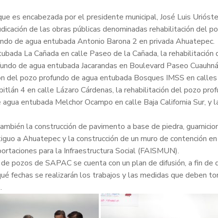
 que es encabezada por el presidente municipal, José Luis Urióst
djudicación de las obras públicas denominadas rehabilitación del
ofundo de agua entubada Antonio Barona 2 en privada Ahuatepec.
ntubada La Cañada en calle Paseo de la Cañada, la rehabilitació
rofundo de agua entubada Jacarandas en Boulevard Paseo Cuauhnáh
ción del pozo profundo de agua entubada Bosques IMSS en calle
pitlán 4 en calle Lázaro Cárdenas, la rehabilitación del pozo p
e agua entubada Melchor Ocampo en calle Baja California Sur, y 
ambién la construcción de pavimento a base de piedra, guarnicio
tiguo a Ahuatepec y la construcción de un muro de contención en
rtaciones para la Infraestructura Social (FAISMUN).
ón de pozos de SAPAC se cuenta con un plan de difusión, a fin d
ué fechas se realizarán los trabajos y las medidas que deben to
.