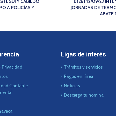
ÓSTEGUI Y CABILDO
B1261 12/09/23 IN
O A POLICÍAS Y
JORNADAS DE TERMO
ABATE 
arencia
Ligas de interés
 Privacidad
Trámites y servicios
ntos
Pagos en línea
idad Contable
Noticias
mental
Descarga tu nomina
navaca