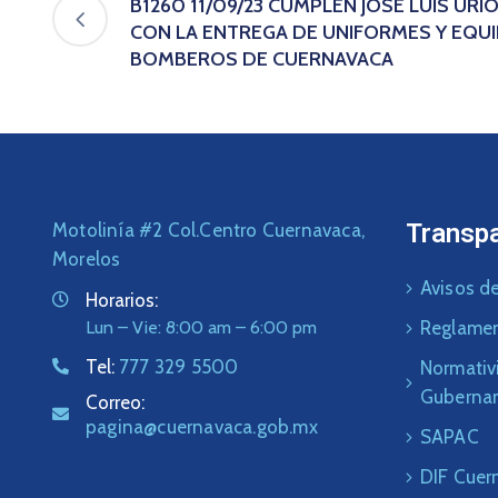
B1260 11/09/23 CUMPLEN JOSÉ LUIS URI
CON LA ENTREGA DE UNIFORMES Y EQUIP
BOMBEROS DE CUERNAVACA
Transp
Motolinía #2 Col.Centro Cuernavaca,
Morelos
Avisos de
Horarios:
Lun – Vie: 8:00 am – 6:00 pm
Reglame
Tel:
777 329 5500
Normativ
Guberna
Correo:
pagina@cuernavaca.gob.mx
SAPAC
DIF Cuer