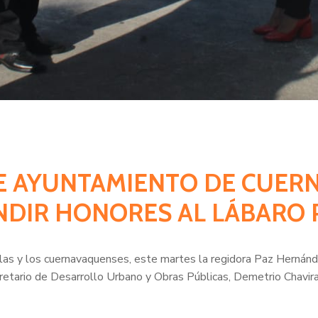
CE AYUNTAMIENTO DE CUER
NDIR HONORES AL LÁBARO 
n las y los cuernavaquenses, este martes la regidora Paz Hernán
etario de Desarrollo Urbano y Obras Públicas, Demetrio Chavir