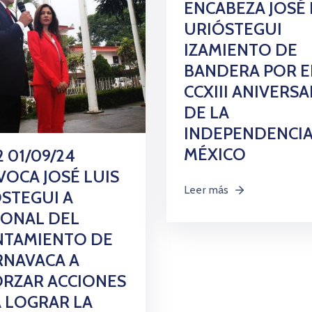
ENCABEZA JOSÉ 
URIÓSTEGUI
IZAMIENTO DE
BANDERA POR E
CCXIII ANIVERS
DE LA
INDEPENDENCIA
MÉXICO
2 01/09/24
OCA JOSÉ LUIS
Leer más
STEGUI A
SONAL DEL
NTAMIENTO DE
RNAVACA A
RZAR ACCIONES
 LOGRAR LA