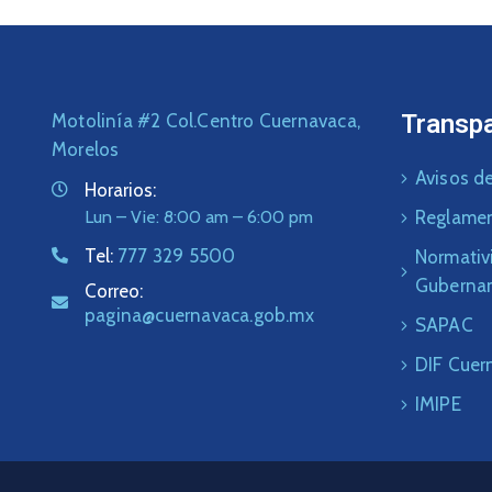
Transp
Motolinía #2 Col.Centro Cuernavaca,
Morelos
Avisos de
Horarios:
Lun – Vie: 8:00 am – 6:00 pm
Reglame
Tel:
777 329 5500
Normativ
Guberna
Correo:
pagina@cuernavaca.gob.mx
SAPAC
DIF Cuer
IMIPE