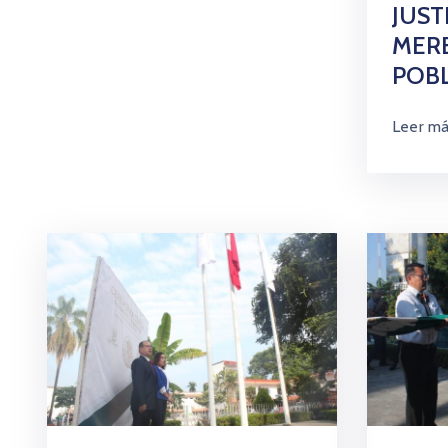
JUST
MERE
POB
Leer m