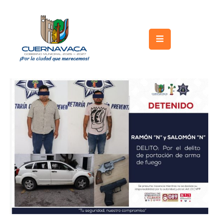
Inicio
Gobierno
Turismo
Trámites
y
Servicios
Licitaciones
Transparencia
Directorio