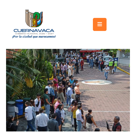
Inicio
Gobierno
Turismo
Trámites
y
Servicios
Licitaciones
Transparencia
Directorio