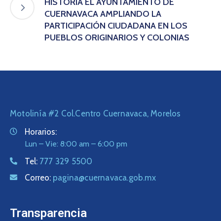
HISTORIA EL AYUNTAMIENTO DE
CUERNAVACA AMPLIANDO LA
PARTICIPACIÓN CIUDADANA EN LOS
PUEBLOS ORIGINARIOS Y COLONIAS
Motolinía #2 Col.Centro Cuernavaca, Morelos
Horarios:
Lun – Vie: 8:00 am – 6:00 pm
Tel:
777 329 5500
Correo:
pagina@cuernavaca.gob.mx
Transparencia