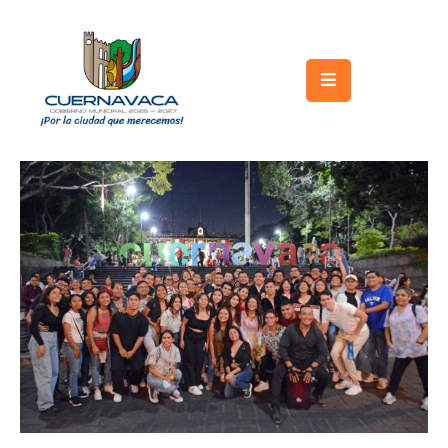
Inicio
Gobierno
Turismo
Trámites
y
Servicios
Licitaciones
Transparencia
Directorio