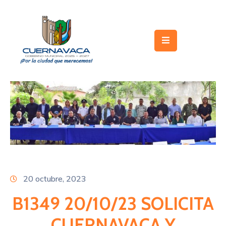
Inicio
Gobierno
Turismo
Trámites
y
Servicios
Licitaciones
20 octubre, 2023
Transparencia
B1349 20/10/23 SOLICITA
Directorio
CUERNAVACA Y