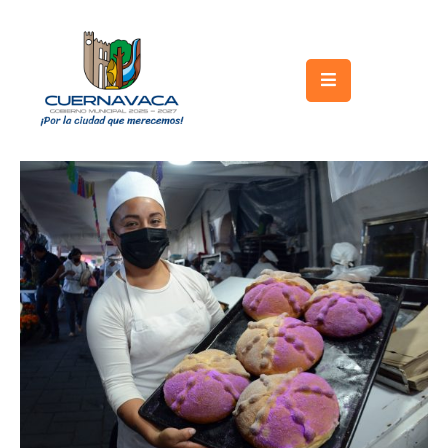
Inicio
Gobierno
Turismo
Trámites
y
Servicios
Licitaciones
Transparencia
Directorio