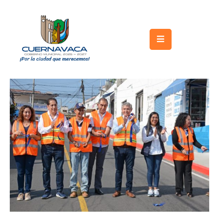
Inicio
Gobierno
Turismo
Trámites
y
Servicios
Licitaciones
Transparencia
Directorio