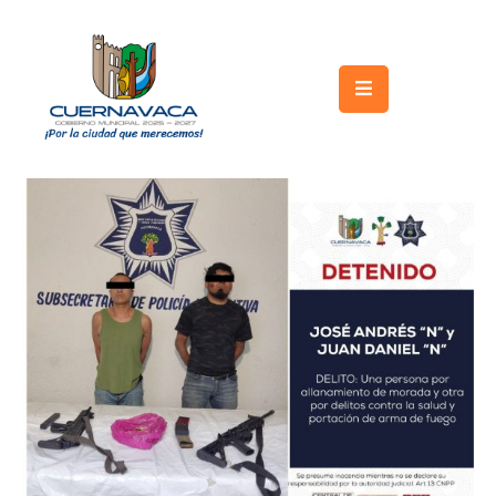
Inicio
Gobierno
Turismo
Trámites
y
Servicios
Licitaciones
Transparencia
Directorio