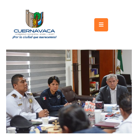
Inicio
Gobierno
Turismo
Trámites
y
Servicios
Licitaciones
Transparencia
Directorio