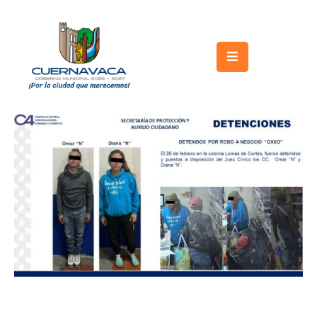
Inicio
Gobierno
Turismo
Trámites
y
Servicios
Licitaciones
Transparencia
Directorio