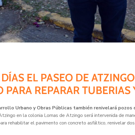
5 DÍAS EL PASEO DE ATZIN
O PARA REPARAR TUBERIAS 
rrollo Urbano y Obras Públicas también renivelará pozos d
tzingo en la colonia Lomas de Atzingo será intervenida de man
ra rehabilitar el pavimento con concreto asfáltico, renivelar dos