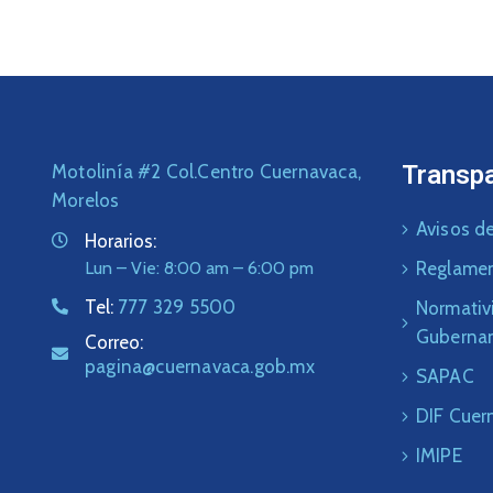
Transp
Motolinía #2 Col.Centro Cuernavaca,
Morelos
Avisos de
Horarios:
Lun – Vie: 8:00 am – 6:00 pm
Reglame
Tel:
777 329 5500
Normativ
Guberna
Correo:
pagina@cuernavaca.gob.mx
SAPAC
DIF Cuer
IMIPE