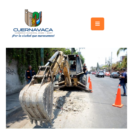
Inicio
Gobierno
Turismo
Trámites
y
Servicios
Licitaciones
Transparencia
Directorio