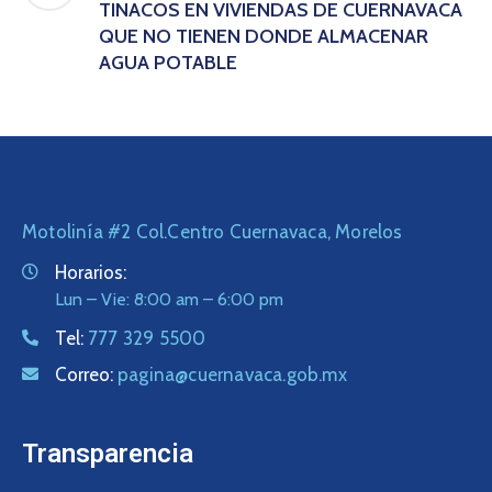
TINACOS EN VIVIENDAS DE CUERNAVACA
QUE NO TIENEN DONDE ALMACENAR
AGUA POTABLE
Motolinía #2 Col.Centro Cuernavaca, Morelos
Horarios:
Lun – Vie: 8:00 am – 6:00 pm
Tel:
777 329 5500
Correo:
pagina@cuernavaca.gob.mx
Transparencia