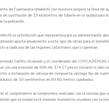
nto de Cuernavaca rehabilitó con recursos propios la línea de a
 de sustitución de 23 kilómetros de tubería en la ciudad para h
e la población.
nifestó la satisfacción que representa para su administración de
blación aporta anualmente a este tipo de obras para el benefici
pto a cada una de las regiones catastrales que lo generan.
r Fernando Carrillo Alvarado y el coordinador del COPLADEMUN, L
que con una inversión de 696 mil 374.17 pesos llevaron a cabo l
tro e instalación de válvula de compuerta vástago fijo de cuatro
idráulico de 10 centímetros en 69.80 metros cuadrados.
ió el cumplimiento al compromiso realizado con la colonia que s
iendo que la ciudad está viviendo momentos cruciales con la mo