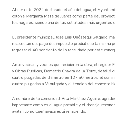
Al ser este 2024 declarado el año del agua, el Ayuntamie
colonia Margarita Maza de Juárez como parte del proyecto
los hogares, siendo una de las solicitudes más urgentes d
El presidente municipal, José Luis Urióstegui Salgado, ma
recolectan del pago del impuesto predial que la misma po
regresar el 40 por ciento de lo recaudado por este conce
Ante vecinas y vecinos que recibieron la obra, el regido
y Obras Públicas, Demetrio Chavira de la Torre, detalló 
cuatro pulgadas de diámetro en 127.50 metros, el suminis
cuatro pulgadas a ½ pulgada y el tendido del concreto h
A nombre de la comunidad, Rita Martínez Aguirre, agradec
importante como es el agua potable y el drenaje, reconoc
avalan como Cuernavaca está renaciendo.