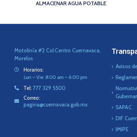
ALMACENAR AGUA POTABLE
Transp
Motolinía #2 Col.Centro Cuernavaca,
Morelos
Avisos de
Horarios:
Lun – Vie: 8:00 am – 6:00 pm
Reglame
Tel:
777 329 5500
Normativ
Guberna
Correo:
pagina@cuernavaca.gob.mx
SAPAC
DIF Cuer
IMIPE