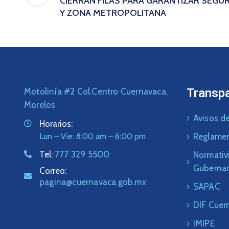
CIERRAN FILAS PARA GARANTIZAR SEGU
Y ZONA METROPOLITANA
Transp
Motolinía #2 Col.Centro Cuernavaca,
Morelos
Avisos de
Horarios:
Lun – Vie: 8:00 am – 6:00 pm
Reglame
Tel:
777 329 5500
Normativ
Guberna
Correo:
pagina@cuernavaca.gob.mx
SAPAC
DIF Cuer
IMIPE