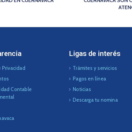
RIDAD EN CUERNAVACA
CUERNAVACA SON 
ATEN
arencia
Ligas de interés
 Privacidad
Trámites y servicios
ntos
Pagos en línea
idad Contable
Noticias
mental
Descarga tu nomina
navaca