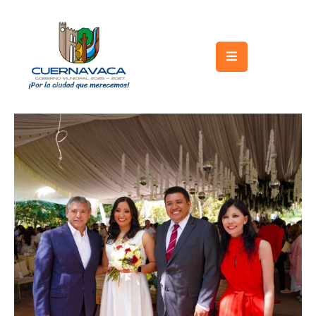
Inicio
Gobierno
Turismo
Trámites
y
Servicios
Licitaciones
Transparencia
Directorio