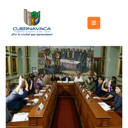
Inicio
Gobierno
Turismo
Trámites
y
Servicios
Licitaciones
Transparencia
Directorio