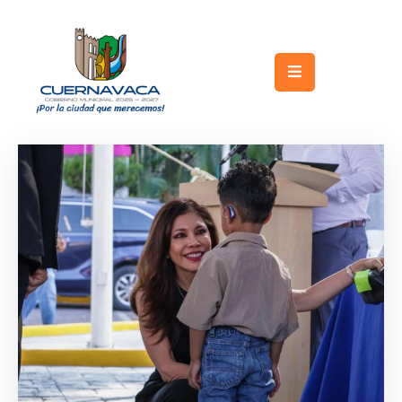
Inicio
Gobierno
Turismo
Trámites
y
Servicios
Licitaciones
Transparencia
Directorio