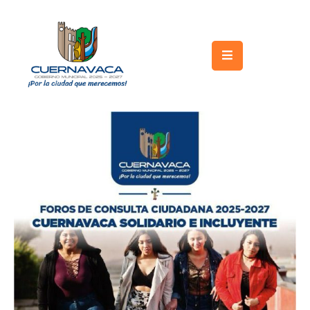
Inicio
Gobierno
Turismo
Trámites
y
Servicios
Licitaciones
Transparencia
Directorio