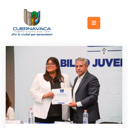
Inicio
Gobierno
Turismo
Trámites
y
Servicios
Licitaciones
Transparencia
Directorio