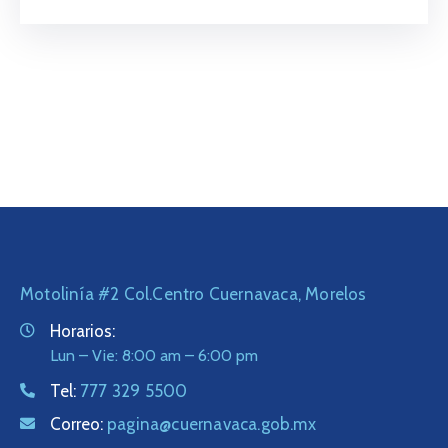
Motolinía #2 Col.Centro Cuernavaca, Morelos
Horarios:
Lun – Vie: 8:00 am – 6:00 pm
Tel:
777 329 5500
Correo:
pagina@cuernavaca.gob.mx