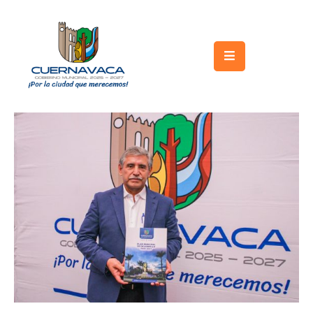
Inicio
Gobierno
Turismo
Trámites
y
Servicios
Licitaciones
Transparencia
Directorio