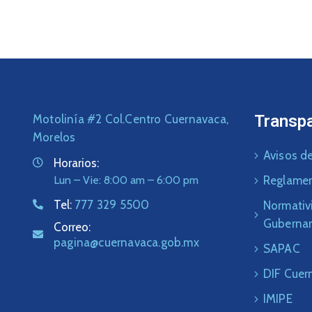
Transp
Motolinía #2 Col.Centro Cuernavaca,
Morelos
Avisos de
Horarios:
Lun – Vie: 8:00 am – 6:00 pm
Reglame
Tel:
777 329 5500
Normativ
Guberna
Correo:
pagina@cuernavaca.gob.mx
SAPAC
DIF Cuer
IMIPE