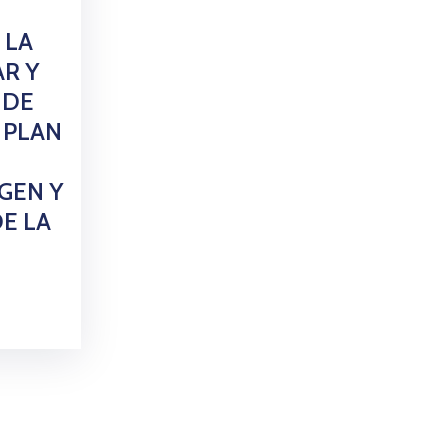
 LA
AR Y
 DE
 PLAN
GEN Y
DE LA