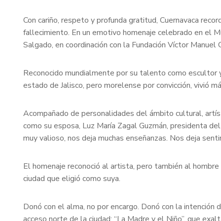
Con cariño, respeto y profunda gratitud, Cuernavaca rec
fallecimiento. En un emotivo homenaje celebrado en el M
Salgado, en coordinación con la Fundación Víctor Manuel C
Reconocido mundialmente por su talento como escultor y
estado de Jalisco, pero morelense por convicción, vivió 
Acompañado de personalidades del ámbito cultural, artístic
como su esposa, Luz María Zagal Guzmán, presidenta del 
muy valioso, nos deja muchas enseñanzas. Nos deja sentim
El homenaje reconoció al artista, pero también al hombr
ciudad que eligió como suya.
Donó con el alma, no por encargo. Donó con la intención d
acceso norte de la ciudad; “La Madre y el Niño”, que exal