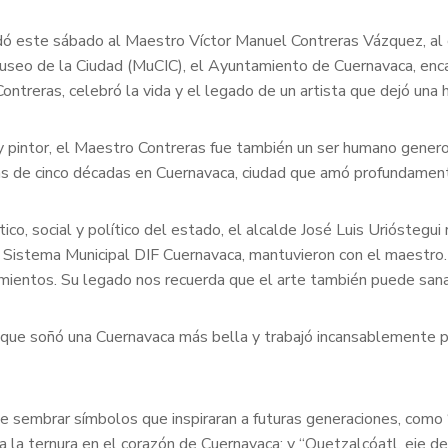
ordó este sábado al Maestro Víctor Manuel Contreras Vázquez, a
useo de la Ciudad (MuCIC), el Ayuntamiento de Cuernavaca, enca
ontreras, celebró la vida y el legado de un artista que dejó una 
 pintor, el Maestro Contreras fue también un ser humano genero
más de cinco décadas en Cuernavaca, ciudad que amó profundament
o, social y político del estado, el alcalde José Luis Urióstegui
Sistema Municipal DIF Cuernavaca, mantuvieron con el maestro. 
ientos. Su legado nos recuerda que el arte también puede sanar,
e que soñó una Cuernavaca más bella y trabajó incansablemente p
e sembrar símbolos que inspiraran a futuras generaciones, como 
ta la ternura en el corazón de Cuernavaca; y “Quetzalcóatl, eje d