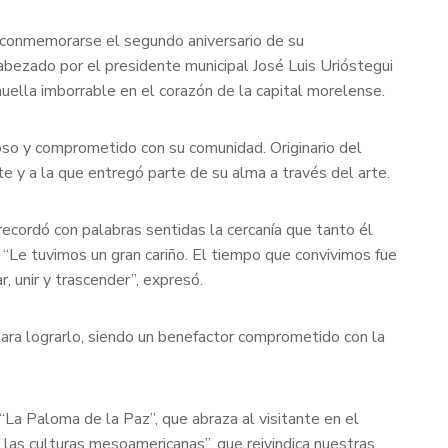
l conmemorarse el segundo aniversario de su
bezado por el presidente municipal José Luis Urióstegui
huella imborrable en el corazón de la capital morelense.
so y comprometido con su comunidad. Originario del
e y a la que entregó parte de su alma a través del arte.
 recordó con palabras sentidas la cercanía que tanto él
“Le tuvimos un gran cariño. El tiempo que convivimos fue
 unir y trascender”, expresó.
ara lograrlo, siendo un benefactor comprometido con la
“La Paloma de la Paz”, que abraza al visitante en el
e las culturas mesoamericanas”, que reivindica nuestras