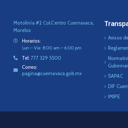
Transp
Motolinía #2 Col.Centro Cuernavaca,
Morelos
Avisos de
Horarios:
Lun – Vie: 8:00 am – 6:00 pm
Reglame
Tel:
777 329 5500
Normativ
Guberna
Correo:
pagina@cuernavaca.gob.mx
SAPAC
DIF Cuer
IMIPE