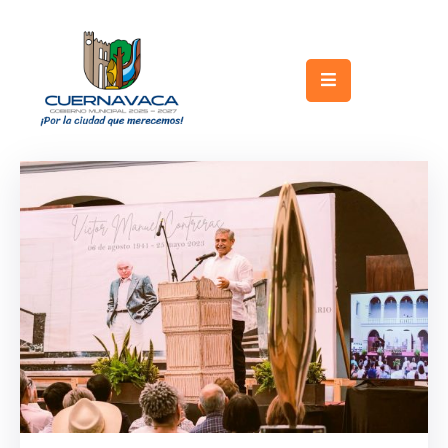
Inicio
Gobierno
Turismo
Trámites
y
Servicios
Licitaciones
Transparencia
Directorio